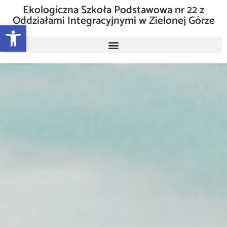
Ekologiczna Szkoła Podstawowa nr 22 z
Oddziałami Integracyjnymi w Zielonej Górze
Otwórz pasek narzędzi