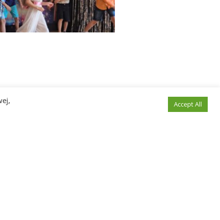
wej,
Accept All
E ADRESY: