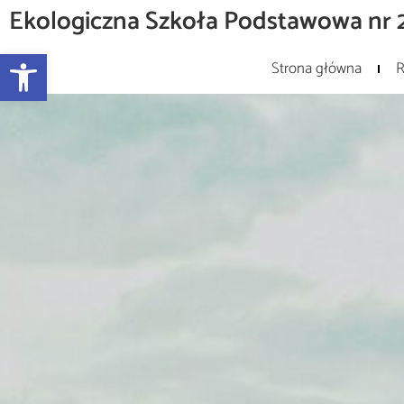
Ekologiczna Szkoła Podstawowa nr 2
Otwórz pasek narzędzi
Strona główna
R