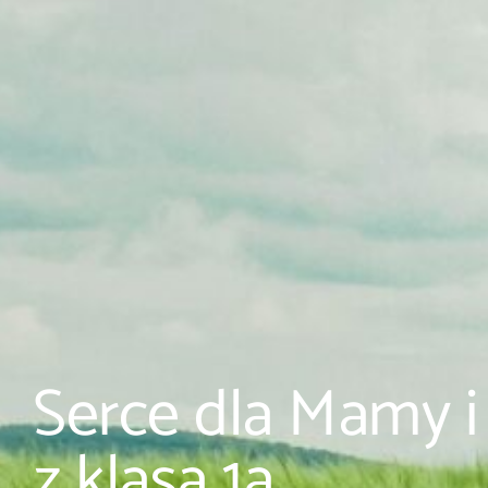
Serce dla Mamy i
z klasą 1a