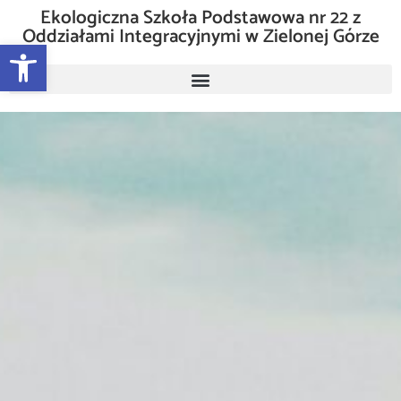
Ekologiczna Szkoła Podstawowa nr 22 z
Oddziałami Integracyjnymi w Zielonej Górze
Otwórz pasek narzędzi