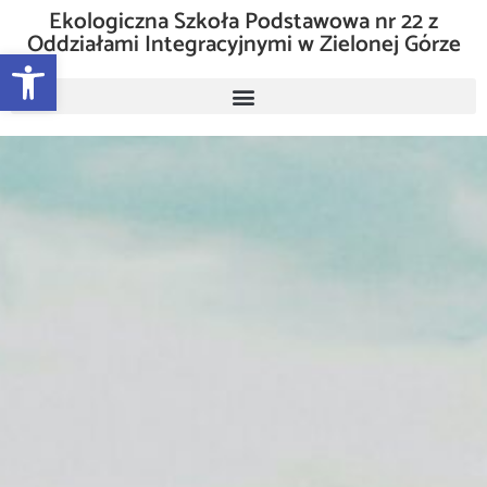
Ekologiczna Szkoła Podstawowa nr 22 z
Oddziałami Integracyjnymi w Zielonej Górze
Otwórz pasek narzędzi