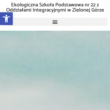
Ekologiczna Szkoła Podstawowa nr 22 z
Oddziałami Integracyjnymi w Zielonej Górze
Otwórz pasek narzędzi